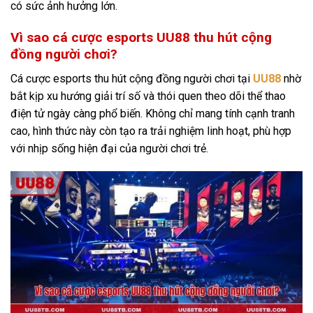
có sức ảnh hưởng lớn.
Vì sao cá cược esports UU88 thu hút cộng
đồng người chơi?
Cá cược esports thu hút cộng đồng người chơi tại
UU88
nhờ
bắt kịp xu hướng giải trí số và thói quen theo dõi thể thao
điện tử ngày càng phổ biến. Không chỉ mang tính cạnh tranh
cao, hình thức này còn tạo ra trải nghiệm linh hoạt, phù hợp
với nhịp sống hiện đại của người chơi trẻ.