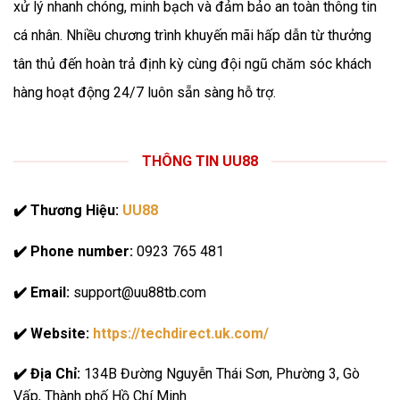
xử lý nhanh chóng, minh bạch và đảm bảo an toàn thông tin
cá nhân. Nhiều chương trình khuyến mãi hấp dẫn từ thưởng
tân thủ đến hoàn trả định kỳ cùng đội ngũ chăm sóc khách
hàng hoạt động 24/7 luôn sẵn sàng hỗ trợ.
THÔNG TIN UU88
✔️ Thương Hiệu:
UU88
✔️
Phone number:
0923 765 481
✔️ Email:
support@uu88tb.com
✔️ Website:
https://techdirect.uk.com/
✔️ Địa Chỉ:
134B Đường Nguyễn Thái Sơn, Phường 3, Gò
Vấp, Thành phố Hồ Chí Minh