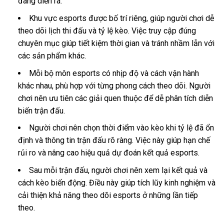
đang diễn ra.
Khu vực esports được bố trí riêng, giúp người chơi dễ
theo dõi lịch thi đấu và tỷ lệ kèo. Việc truy cập đúng
chuyên mục giúp tiết kiệm thời gian và tránh nhầm lẫn với
các sản phẩm khác.
Mỗi bộ môn esports có nhịp độ và cách vận hành
khác nhau, phù hợp với từng phong cách theo dõi. Người
chơi nên ưu tiên các giải quen thuộc để dễ phân tích diễn
biến trận đấu.
Người chơi nên chọn thời điểm vào kèo khi tỷ lệ đã ổn
định và thông tin trận đấu rõ ràng. Việc này giúp hạn chế
rủi ro và nâng cao hiệu quả dự đoán kết quả esports.
Sau mỗi trận đấu, người chơi nên xem lại kết quả và
cách kèo biến động. Điều này giúp tích lũy kinh nghiệm và
cải thiện khả năng theo dõi esports ở những lần tiếp
theo.