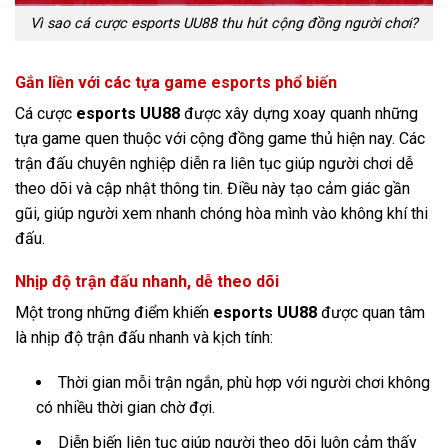
Vì sao cá cược esports UU88 thu hút cộng đồng người chơi?
Gắn liền với các tựa game esports phổ biến
Cá cược
esports UU88
được xây dựng xoay quanh những
tựa game quen thuộc với cộng đồng game thủ hiện nay. Các
trận đấu chuyên nghiệp diễn ra liên tục giúp người chơi dễ
theo dõi và cập nhật thông tin. Điều này tạo cảm giác gần
gũi, giúp người xem nhanh chóng hòa mình vào không khí thi
đấu.
Nhịp độ trận đấu nhanh, dễ theo dõi
Một trong những điểm khiến
esports UU88
được quan tâm
là nhịp độ trận đấu nhanh và kịch tính:
Thời gian mỗi trận ngắn, phù hợp với người chơi không
có nhiều thời gian chờ đợi.
Diễn biến liên tục giúp người theo dõi luôn cảm thấy