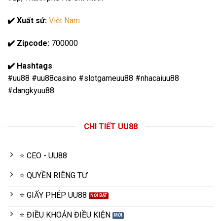
✔️ Xuất sứ:
Việt Nam
✔️ Zipcode:
700000
✔️ Hashtags
#uu88 #uu88casino #slotgameuu88 #nhacaiuu88
#dangkyuu88
CHI TIẾT UU88
⭐ CEO - UU88
⭐ QUYỀN RIÊNG TƯ
⭐ GIẤY PHÉP UU88
⭐ ĐIỀU KHOẢN ĐIỀU KIỆN