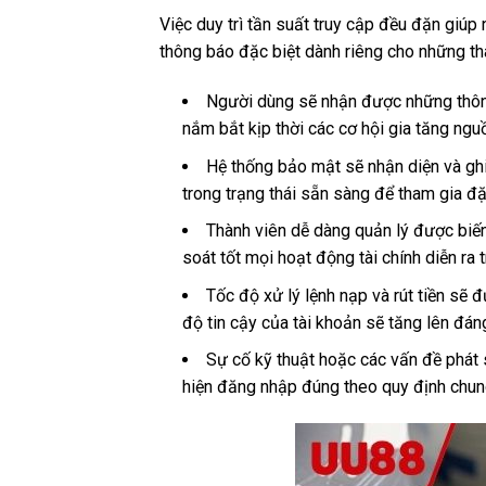
Việc duy trì tần suất truy cập đều đặn giúp
thông báo đặc biệt dành riêng cho những thà
Người dùng sẽ nhận được những thông
nắm bắt kịp thời các cơ hội gia tăng ng
Hệ thống bảo mật sẽ nhận diện và ghi 
trong trạng thái sẵn sàng để tham gia đặ
Thành viên dễ dàng quản lý được biến
soát tốt mọi hoạt động tài chính diễn ra 
Tốc độ xử lý lệnh nạp và rút tiền sẽ 
độ tin cậy của tài khoản sẽ tăng lên đán
Sự cố kỹ thuật hoặc các vấn đề phát 
hiện đăng nhập đúng theo quy định chun