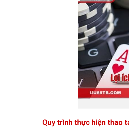
Quy trình thực hiện thao 