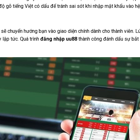
 độ gõ tiếng Việt có dấu để tránh sai sót khi nhập mật khẩu vào hệ
 sẽ chuyển hướng bạn vào giao diện chính dành cho thành viên. Lú
lập tức. Quá trình
đăng nhập uu88
thành công đánh dấu sự bắt đ