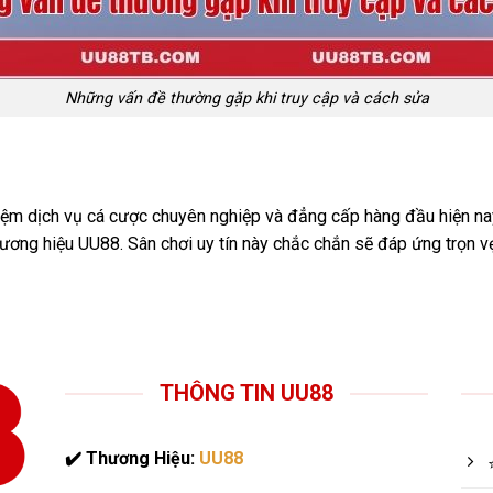
Những vấn đề thường gặp khi truy cập và cách sửa
iệm dịch vụ cá cược chuyên nghiệp và đẳng cấp hàng đầu hiện nay
ơng hiệu UU88. Sân chơi uy tín này chắc chắn sẽ đáp ứng trọn vẹn
THÔNG TIN UU88
✔️ Thương Hiệu:
UU88