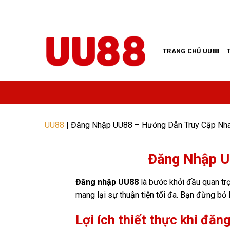
ADD ANYTHING HERE OR JUST REMOVE IT...
TRANG CHỦ UU88
UU88
|
Đăng Nhập UU88 – Hướng Dẫn Truy Cập Nha
Đăng Nhập U
Đăng nhập UU88
là bước khởi đầu quan trọ
mang lại sự thuận tiện tối đa. Bạn đừng bỏ 
Lợi ích thiết thực khi đă