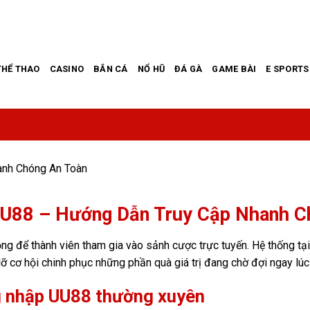
THỂ THAO
CASINO
BẮN CÁ
NỔ HŨ
ĐÁ GÀ
GAME BÀI
E SPORTS
nh Chóng An Toàn
U88 – Hướng Dẫn Truy Cập Nhanh C
ng để thành viên tham gia vào sảnh cược trực tuyến. Hệ thống tạ
lỡ cơ hội chinh phục những phần quà giá trị đang chờ đợi ngay lúc
ng nhập UU88 thường xuyên