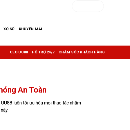
NHẬN 88K
ĐĂNG KÝ
XỔ SỐ
KHUYẾN MÃI
CEO UU88
HỖ TRỢ 24/7
CHĂM SÓC KHÁCH HÀNG
hóng An Toàn
i UU88 luôn tối ưu hóa mọi thao tác nhằm
 này.